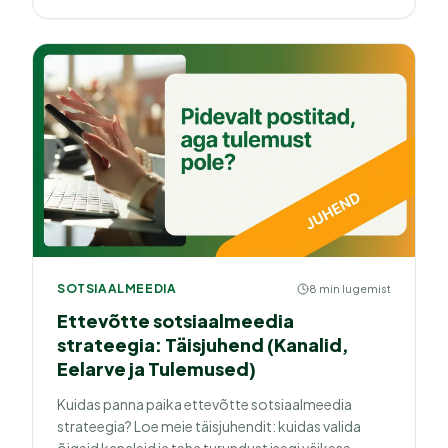
SOTSIAALMEEDIA
8 min lugemist
Ettevõtte sotsiaalmeedia
strateegia: Täisjuhend (Kanalid,
Eelarve ja Tulemused)
Kuidas panna paika ettevõtte sotsiaalmeedia
strateegia? Loe meie täisjuhendit: kuidas valida
õigeid kanaleid ja teha turundust isegi väikese