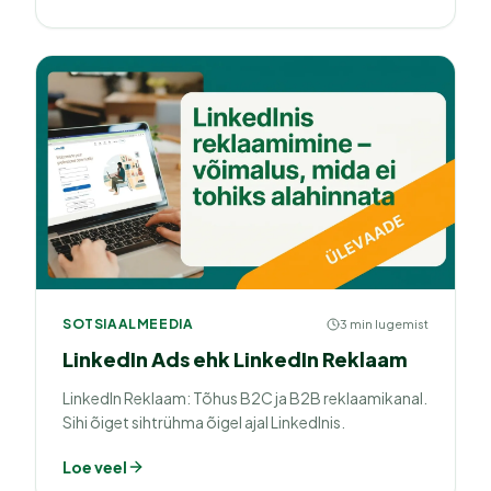
SOTSIAALMEEDIA
3 min lugemist
LinkedIn Ads ehk LinkedIn Reklaam
LinkedIn Reklaam: Tõhus B2C ja B2B reklaamikanal.
Sihi õiget sihtrühma õigel ajal LinkedInis.
Loe veel