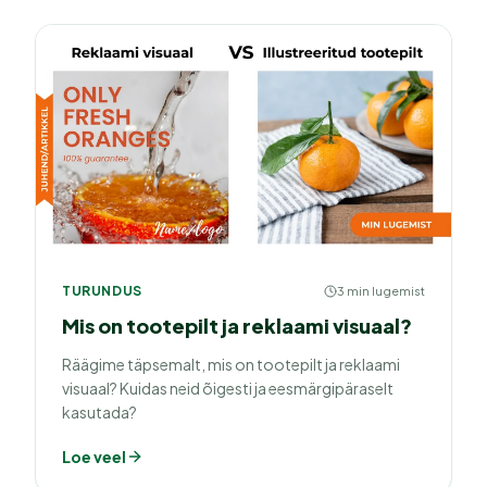
TURUNDUS
3 min lugemist
Mis on tootepilt ja reklaami visuaal?
Räägime täpsemalt, mis on tootepilt ja reklaami
visuaal? Kuidas neid õigesti ja eesmärgipäraselt
kasutada?
Loe veel