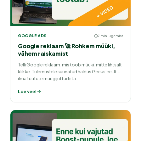
GOOGLE ADS
7 min lugemist
Google reklaam 🚀 Rohkem müüki,
vähem raiskamist
Telli Google reklaam, mis toob müüki, mitte lihtsalt
klikke. Tulemustele suunatud haldus Geeks.ee-lt –
ilma tüütute müügijuttudeta.
Loe veel