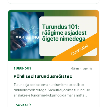
TURUNDUS
5 min lugemist
Põhilised turundusmõisted
Turundaja peab olema kursis mitmete oluliste
turundusmõistetega. Samuti ei jookse turunduse
erialakeele tundmine külgi mööda maha mitte
ühelgi firmajuhil.
Loe veel