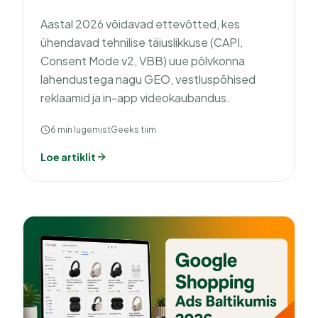
Aastal 2026 võidavad ettevõtted, kes
ühendavad tehnilise täiuslikkuse (CAPI,
Consent Mode v2, VBB) uue põlvkonna
lahendustega nagu GEO, vestluspõhised
reklaamid ja in-app videokaubandus.
6 min lugemist
Geeks tiim
Loe artiklit