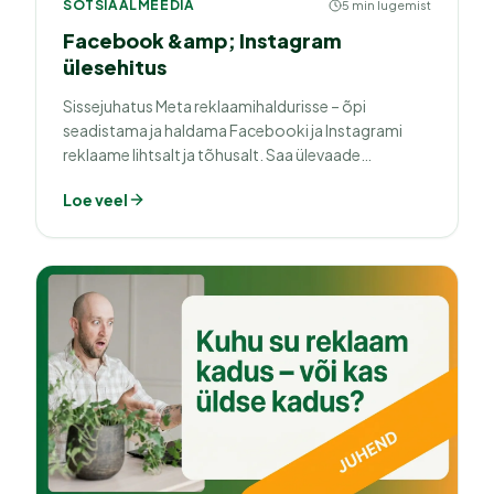
SOTSIAALMEEDIA
5 min lugemist
Facebook &amp; Instagram
ülesehitus
Sissejuhatus Meta reklaamihaldurisse – õpi
seadistama ja haldama Facebooki ja Instagrami
reklaame lihtsalt ja tõhusalt. Saa ülevaade
platvormi võimalustest ja alusta edukat
Loe veel
sotsiaalmeedia turundust!