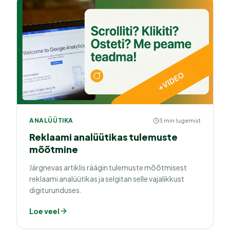
ANALÜÜTIKA
3 min lugemist
Reklaami analüütikas tulemuste
mõõtmine
Järgnevas artiklis räägin tulemuste mõõtmisest
reklaami analüütikas ja selgitan selle vajalikkust
digiturunduses.
Loe veel