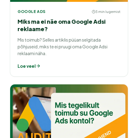
GOOGLE ADS
3 min lugemist
Miks ma ei näe oma Google Adsi
reklaame?
Mis toimub? Selles artiklis püüan selgitada
põhjuseid, miks te ei pruugi oma Google Adsi
reklaami näha.
Loe veel