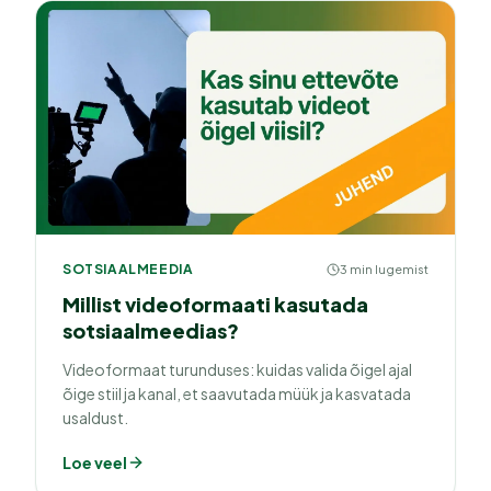
SOTSIAALMEEDIA
3 min lugemist
Millist videoformaati kasutada
sotsiaalmeedias?
Videoformaat turunduses: kuidas valida õigel ajal
õige stiil ja kanal, et saavutada müük ja kasvatada
usaldust.
Loe veel