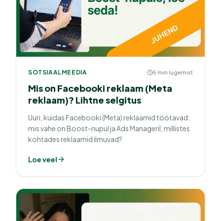
SOTSIAALMEEDIA
5 min lugemist
Mis on Facebooki reklaam (Meta
reklaam)? Lihtne selgitus
Uuri, kuidas Facebooki (Meta) reklaamid töötavad:
mis vahe on Boost-nupul ja Ads Manageril, millistes
kohtades reklaamid ilmuvad?
Loe veel