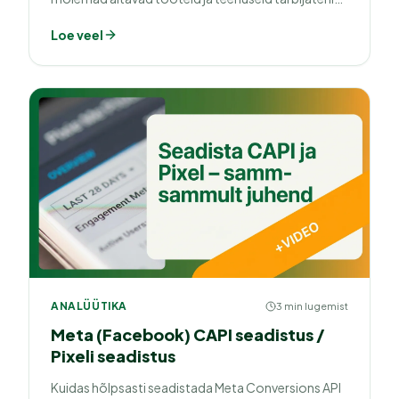
viia, on nende meetodid ja eesmärgid erinevad.
Loe veel
ANALÜÜTIKA
3 min lugemist
Meta (Facebook) CAPI seadistus /
Pixeli seadistus
Kuidas hõlpsasti seadistada Meta Conversions API