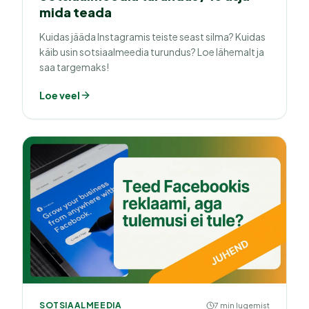
mida teada
Kuidas jääda Instagramis teiste seast silma? Kuidas
käib usin sotsiaalmeedia turundus? Loe lähemalt ja
saa targemaks!
Loe veel
SOTSIAALMEEDIA
7 min lugemist