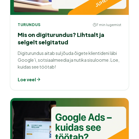
TURUNDUS
7 min lugemist
Mis on digiturundus? Lihtsalt ja
selgelt selgitatud
Digiturundus aitab sul jõuda õigete klientideni läbi
Google’i, sotsiaalmeedia ja nutika sisuloome. Loe,
kuidas see töötab!
Loe veel