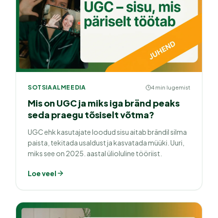
SOTSIAALMEEDIA
4 min lugemist
Mis on UGC ja miks iga bränd peaks
seda praegu tõsiselt võtma?
UGC ehk kasutajate loodud sisu aitab brändil silma
paista, tekitada usaldust ja kasvatada müüki. Uuri,
miks see on 2025. aastal ülioluline tööriist.
Loe veel