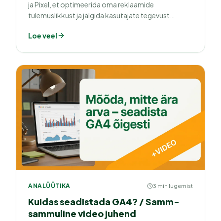
ja Pixel, et optimeerida oma reklaamide
tulemuslikkust ja jälgida kasutajate tegevust
reaalajas.
Loe veel
ANALÜÜTIKA
3 min lugemist
Kuidas seadistada GA4? / Samm-
sammuline video juhend