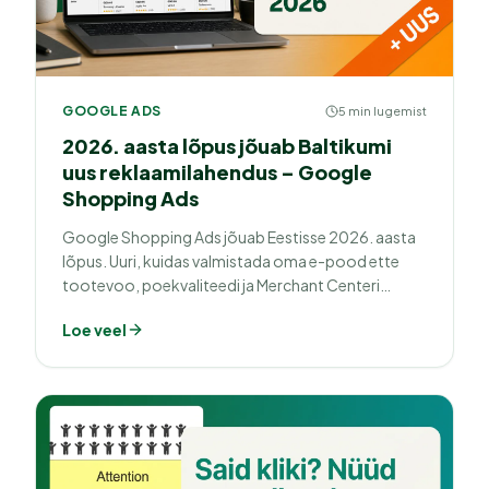
GOOGLE ADS
5 min lugemist
2026. aasta lõpus jõuab Baltikumi
uus reklaamilahendus – Google
Shopping Ads
Google Shopping Ads jõuab Eestisse 2026. aasta
lõpus. Uuri, kuidas valmistada oma e-pood ette
tootevoo, poekvaliteedi ja Merchant Centeri
seadistusega.
Loe veel