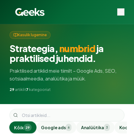
Kasulik lugemine
Strateegia,
numbrid
ja
praktilised juhendid.
Praktilised artiklid meie tiimilt – Google Ads, SEO,
sotsiaalmeedia, analüütika ja müük.
29
artiklit
7
kategooriat
Kõik
Google ads
Analüütika
Koolit
29
6
3