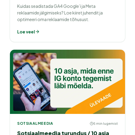
Kuidas seadistada GA4 Google’i ja Meta
reklaamide jälgimiseks? Loe kiiret juhendit ja
optimeeri oma reklaamide tõhusust.
Loe veel
SOTSIAALMEEDIA
5 min lugemist
Sotsiaalmeedia turundus / 10 asja