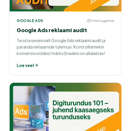
GOOGLE ADS
11 min lugemist
Google Ads reklaami audit
Teosta iseseisvalt Google Ads reklaami audit ja
paranda reklaamide tulemusi. Kontrollnimekiri
konversioonidest märksõnadeni on allalaetav!
Loe veel