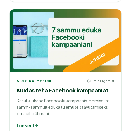
SOTSIAALMEEDIA
3 min lugemist
Kuidas teha Facebook kampaaniat
Kasulik juhend Facebooki kampaania loomiseks:
samm-sammult eduka tulemuse saavutamiseks
oma sihtrühmani.
Loe veel