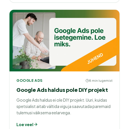
GOOGLE ADS
8 min lugemist
Google Ads haldus pole DIY projekt
Google Ads haldus ei ole DIY projekt. Uuri, kuidas
spetsialist aitab vältida vigu ja saavutada paremaid
tulemusi väiksema eelarvega.
Loe veel