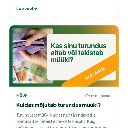
mitme turundusstrateegia paralleelset kasutamist.
Loe veel
MÜÜK
3 min lugemist
Kuidas mõjutab turundus müüki?
Turundus ja müük: kuidas nad täiendavad ja
toetavad teineteist ettevõtte kasuks. Kuigi
mõlemad aitavad tooteid ja teenuseid tarbijateni