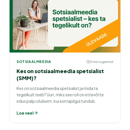
SOTSIAALMEEDIA
3 min lugemist
Kes on sotsiaalmeedia spetsialist
(SMM)?
Kes on sotsiaalmeedia spetsialist ja mida ta
tegelikult teeb? Uuri, miks see roll on ettevõtte
edus palju olulisem, kui esmapilgul tundub.
Loe veel