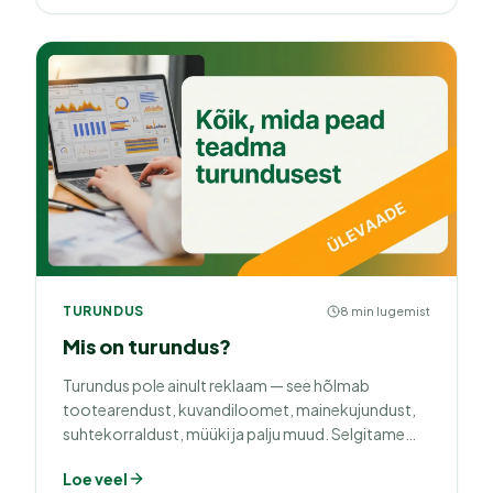
TURUNDUS
8 min lugemist
Mis on turundus?
Turundus pole ainult reklaam — see hõlmab
tootearendust, kuvandiloomet, mainekujundust,
suhtekorraldust, müüki ja palju muud. Selgitame
lihtsalt ja selgelt, millest turundus koosneb, kuidas
Loe veel
see erineb müügist ning mida tähendab toimiv