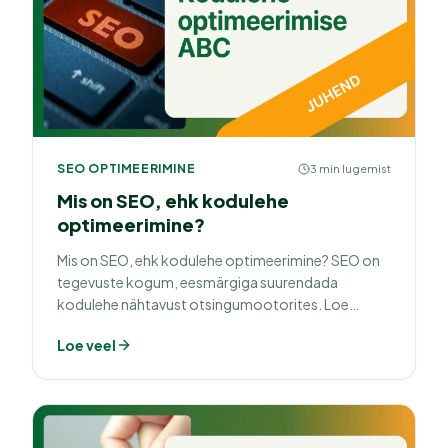
SEO OPTIMEERIMINE
3 min lugemist
Mis on SEO, ehk kodulehe
optimeerimine?
Mis on SEO, ehk kodulehe optimeerimine? SEO on
tegevuste kogum, eesmärgiga suurendada
kodulehe nähtavust otsingumootorites. Loe
lähemalt meie artiklist.
Loe veel