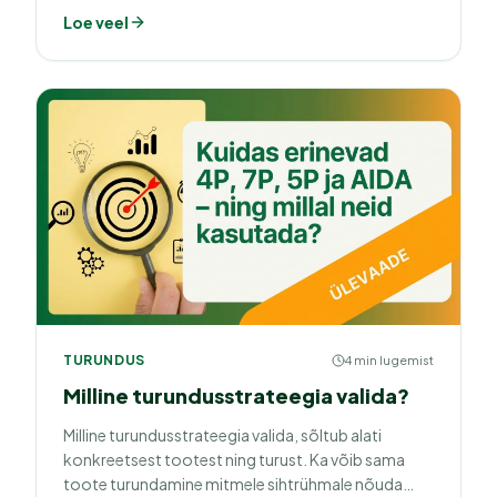
Facebookist.
Loe veel
TURUNDUS
4 min lugemist
Milline turundusstrateegia valida?
Milline turundusstrateegia valida, sõltub alati
konkreetsest tootest ning turust. Ka võib sama
toote turundamine mitmele sihtrühmale nõuda