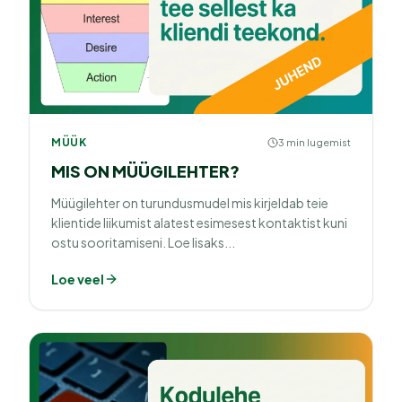
MÜÜK
3 min lugemist
MIS ON MÜÜGILEHTER?
Müügilehter on turundusmudel mis kirjeldab teie
klientide liikumist alatest esimesest kontaktist kuni
ostu sooritamiseni. Loe lisaks...
Loe veel