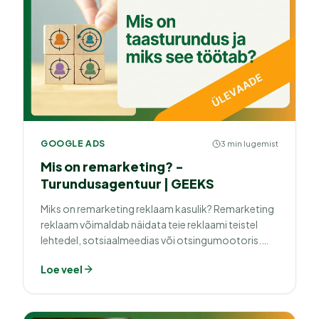
GOOGLE ADS
3 min lugemist
Mis on remarketing? -
Turundusagentuur | GEEKS
Miks on remarketing reklaam kasulik? Remarketing
reklaam võimaldab näidata teie reklaami teistel
lehtedel, sotsiaalmeedias või otsingumootoris.
Loe lähemalt
Loe veel