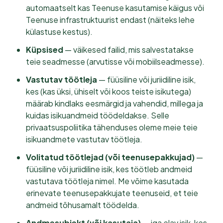
automaatselt kas Teenuse kasutamise käigus või
Teenuse infrastruktuurist endast (näiteks lehe
külastuse kestus).
Küpsised
— väikesed failid, mis salvestatakse
teie seadmesse (arvutisse või mobiilseadmesse).
Vastutav töötleja
— füüsiline või juriidiline isik,
kes (kas üksi, ühiselt või koos teiste isikutega)
määrab kindlaks eesmärgid ja vahendid, millega ja
kuidas isikuandmeid töödeldakse. Selle
privaatsuspoliitika tähenduses oleme meie teie
isikuandmete vastutav töötleja.
Volitatud töötlejad (või teenusepakkujad)
—
füüsiline või juriidiline isik, kes töötleb andmeid
vastutava töötleja nimel. Me võime kasutada
erinevate teenusepakkujate teenuseid, et teie
andmeid tõhusamalt töödelda.
Andmesubjekt (või kasutaja)
— iga elav isik, kes