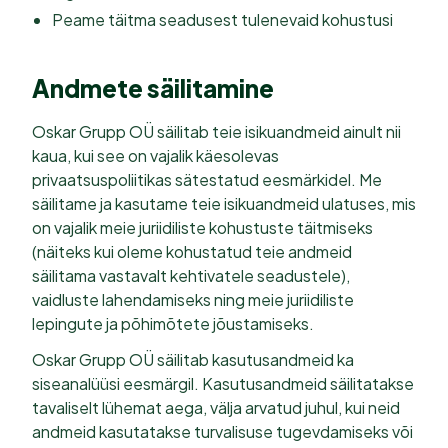
Peame täitma seadusest tulenevaid kohustusi
Andmete säilitamine
Oskar Grupp OÜ säilitab teie isikuandmeid ainult nii
kaua, kui see on vajalik käesolevas
privaatsuspoliitikas sätestatud eesmärkidel. Me
säilitame ja kasutame teie isikuandmeid ulatuses, mis
on vajalik meie juriidiliste kohustuste täitmiseks
(näiteks kui oleme kohustatud teie andmeid
säilitama vastavalt kehtivatele seadustele),
vaidluste lahendamiseks ning meie juriidiliste
lepingute ja põhimõtete jõustamiseks.
Oskar Grupp OÜ säilitab kasutusandmeid ka
siseanalüüsi eesmärgil. Kasutusandmeid säilitatakse
tavaliselt lühemat aega, välja arvatud juhul, kui neid
andmeid kasutatakse turvalisuse tugevdamiseks või