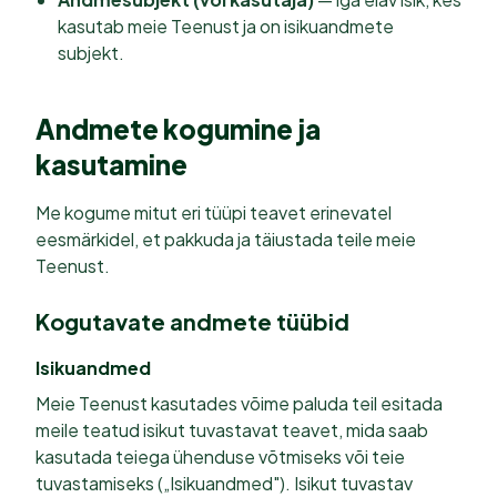
kasutab meie Teenust ja on isikuandmete
subjekt.
Andmete kogumine ja
kasutamine
Me kogume mitut eri tüüpi teavet erinevatel
eesmärkidel, et pakkuda ja täiustada teile meie
Teenust.
Kogutavate andmete tüübid
Isikuandmed
Meie Teenust kasutades võime paluda teil esitada
meile teatud isikut tuvastavat teavet, mida saab
kasutada teiega ühenduse võtmiseks või teie
tuvastamiseks („Isikuandmed"). Isikut tuvastav