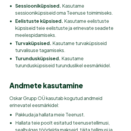
Sessiooniküpsised.
Kasutame
sessiooniküpsiseid oma Teenuse toimimiseks.
Eelistuste küpsised.
Kasutame eelistuste
küpsiseid teie eelistuste ja erinevate seadete
meelespidamiseks.
Turvaküpsised.
Kasutame turvaküpsiseid
turvalisuse tagamiseks.
Turundusküpsised.
Kasutame
turundusküpsiseid turunduslikel eesmärkidel.
Andmete kasutamine
Oskar Grupp OÜ kasutab kogutud andmeid
erinevatel eesmärkidel:
Pakkuda ja hallata meie Teenust.
Hallata teie poolt esitatud teenusetellimusi,
sealhulgas töödelda makseid, täita tellimusi ja