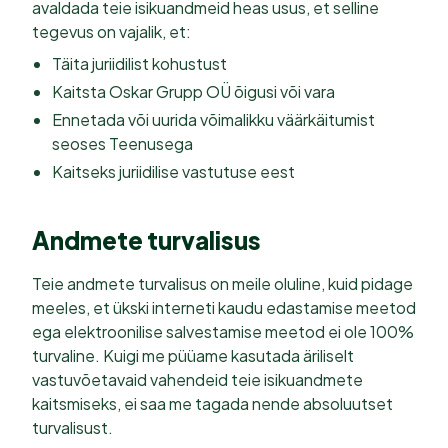
avaldada teie isikuandmeid heas usus, et selline
tegevus on vajalik, et:
Täita juriidilist kohustust
Kaitsta Oskar Grupp OÜ õigusi või vara
Ennetada või uurida võimalikku väärkäitumist
seoses Teenusega
Kaitseks juriidilise vastutuse eest
Andmete turvalisus
Teie andmete turvalisus on meile oluline, kuid pidage
meeles, et ükski interneti kaudu edastamise meetod
ega elektroonilise salvestamise meetod ei ole 100%
turvaline. Kuigi me püüame kasutada äriliselt
vastuvõetavaid vahendeid teie isikuandmete
kaitsmiseks, ei saa me tagada nende absoluutset
turvalisust.