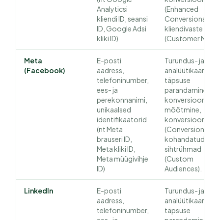
Analyticsi
(Enhanced
kliendi ID, seansi
Conversions) ja
ID, Google Adsi
kliendivaste
kliki ID)
(Customer Match
Meta
E-posti
Turundus- ja
(Facebook)
aadress,
analüütikaandme
telefoninumber,
täpsuse
ees- ja
parandamine, sh
perekonnanimi,
konversioonide
unikaalsed
mõõtmine,
identifikaatorid
konversioonide A
(nt Meta
(Conversions API)
brauseri ID,
kohandatud
Meta kliki ID,
sihtrühmad
Meta müügivihje
(Custom
ID)
Audiences).
LinkedIn
E-posti
Turundus- ja
aadress,
analüütikaandme
telefoninumber,
täpsuse