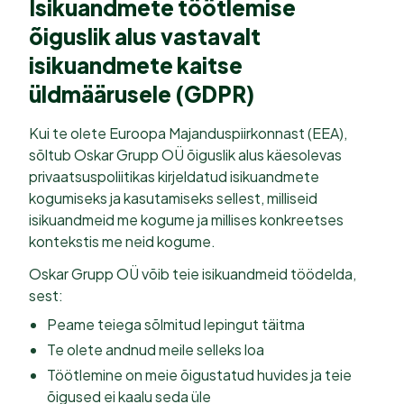
Isikuandmete töötlemise
õiguslik alus vastavalt
isikuandmete kaitse
üldmäärusele (GDPR)
Kui te olete Euroopa Majanduspiirkonnast (EEA),
sõltub Oskar Grupp OÜ õiguslik alus käesolevas
privaatsuspoliitikas kirjeldatud isikuandmete
kogumiseks ja kasutamiseks sellest, milliseid
isikuandmeid me kogume ja millises konkreetses
kontekstis me neid kogume.
Oskar Grupp OÜ võib teie isikuandmeid töödelda,
sest:
Peame teiega sõlmitud lepingut täitma
Te olete andnud meile selleks loa
Töötlemine on meie õigustatud huvides ja teie
õigused ei kaalu seda üle