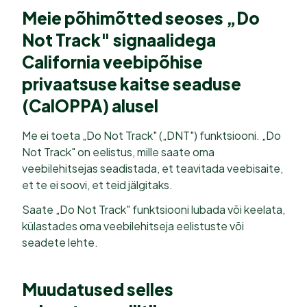
Meie põhimõtted seoses „Do
Not Track" signaalidega
California veebipõhise
privaatsuse kaitse seaduse
(CalOPPA) alusel
Me ei toeta „Do Not Track" („DNT") funktsiooni. „Do
Not Track" on eelistus, mille saate oma
veebilehitsejas seadistada, et teavitada veebisaite,
et te ei soovi, et teid jälgitaks.
Saate „Do Not Track" funktsiooni lubada või keelata,
külastades oma veebilehitseja eelistuste või
seadete lehte.
Muudatused selles