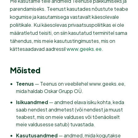
Me kasutame teie andmeid Teenuse pakkumiseks ja
parendamiseks. Teenust kasutades nõustute teabe
kogumise ja kasutamisega vastavalt käesolevale
poliitikale. Kui käesolevas privaatsuspoliitikas ei ole
määratletud teisiti, on siin kasutatud terminitel sama
tähendus, mis meie kasutustingimustes, mis on
kättesaadavad aadressil
www.geeks.ee
.
Mõisted
Teenus
— Teenus on veebilehel www.geeks.ee,
mida haldab Oskar Grupp OÜ.
Isikuandmed
— andmed elava isiku kohta, keda
saab nendest andmetest (või nendest ja muust
teabest, mis on meie valduses või tõenäoliselt
meie valdusesse satub) tuvastada.
Kasutusandmed
— andmed, mida kogutakse