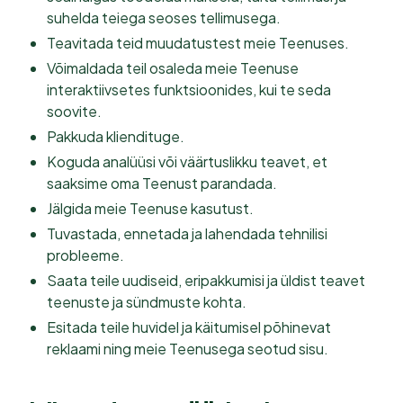
suhelda teiega seoses tellimusega.
Teavitada teid muudatustest meie Teenuses.
Võimaldada teil osaleda meie Teenuse
interaktiivsetes funktsioonides, kui te seda
soovite.
Pakkuda kliendituge.
Koguda analüüsi või väärtuslikku teavet, et
saaksime oma Teenust parandada.
Jälgida meie Teenuse kasutust.
Tuvastada, ennetada ja lahendada tehnilisi
probleeme.
Saata teile uudiseid, eripakkumisi ja üldist teavet
teenuste ja sündmuste kohta.
Esitada teile huvidel ja käitumisel põhinevat
reklaami ning meie Teenusega seotud sisu.