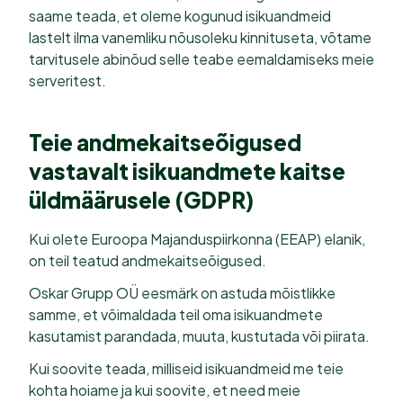
saame teada, et oleme kogunud isikuandmeid
lastelt ilma vanemliku nõusoleku kinnituseta, võtame
tarvitusele abinõud selle teabe eemaldamiseks meie
serveritest.
Teie andmekaitseõigused
vastavalt isikuandmete kaitse
üldmäärusele (GDPR)
Kui olete Euroopa Majanduspiirkonna (EEAP) elanik,
on teil teatud andmekaitseõigused.
Oskar Grupp OÜ eesmärk on astuda mõistlikke
samme, et võimaldada teil oma isikuandmete
kasutamist parandada, muuta, kustutada või piirata.
Kui soovite teada, milliseid isikuandmeid me teie
kohta hoiame ja kui soovite, et need meie