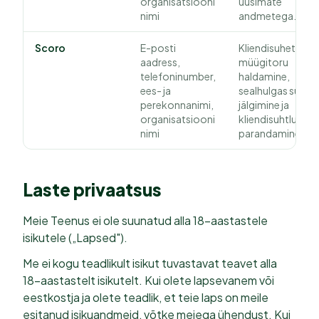
organisatsiooni
uusimate
nimi
andmetega.
Scoro
E-posti
Kliendisuhete ja
aadress,
müügitoru
telefoninumber,
haldamine,
ees- ja
sealhulgas suhtlu
perekonnanimi,
jälgimine ja
organisatsiooni
kliendisuhtluse
nimi
parandamine.
Laste privaatsus
Meie Teenus ei ole suunatud alla 18-aastastele
isikutele („Lapsed").
Me ei kogu teadlikult isikut tuvastavat teavet alla
18-aastastelt isikutelt. Kui olete lapsevanem või
eestkostja ja olete teadlik, et teie laps on meile
esitanud isikuandmeid, võtke meiega ühendust. Kui