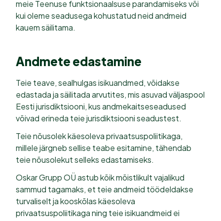
meie Teenuse funktsionaalsuse parandamiseks või
kui oleme seadusega kohustatud neid andmeid
kauem säilitama.
Andmete edastamine
Teie teave, sealhulgas isikuandmed, võidakse
edastada ja säilitada arvutites, mis asuvad väljaspool
Eesti jurisdiktsiooni, kus andmekaitseseadused
võivad erineda teie jurisdiktsiooni seadustest.
Teie nõusolek käesoleva privaatsuspoliitikaga,
millele järgneb sellise teabe esitamine, tähendab
teie nõusolekut selleks edastamiseks.
Oskar Grupp OÜ astub kõik mõistlikult vajalikud
sammud tagamaks, et teie andmeid töödeldakse
turvaliselt ja kooskõlas käesoleva
privaatsuspoliitikaga ning teie isikuandmeid ei