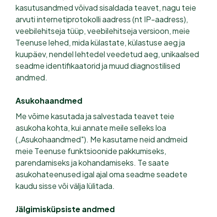
kasutusandmed võivad sisaldada teavet, nagu teie
arvuti internetiprotokolli aadress (nt IP-aadress),
veebilehitseja tüüp, veebilehitseja versioon, meie
Teenuse lehed, mida külastate, külastuse aeg ja
kuupäev, nendel lehtedel veedetud aeg, unikaalsed
seadme identifikaatorid ja muud diagnostilised
andmed.
Asukohaandmed
Me võime kasutada ja salvestada teavet teie
asukoha kohta, kui annate meile selleks loa
(„Asukohaandmed"). Me kasutame neid andmeid
meie Teenuse funktsioonide pakkumiseks,
parendamiseks ja kohandamiseks. Te saate
asukohateenused igal ajal oma seadme seadete
kaudu sisse või välja lülitada.
Jälgimisküpsiste andmed