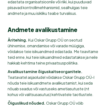
edastata organisatsioonile või riiki, kui puuduvad
piisavad kontrollimehhanismid, sealhulgas teie
andmete ja muu isikliku teabe turvalisus.
Andmete avalikustamine
Äritehing.
Kui Oskar Grupp OÜ on seotud
ühinemise, omandamise või varade müügiga,
võidakse teie isikuandmed edastada. Me teavitame
teid enne, kui teie isikuandmed edastatakse ja neile
hakkab kehtima teine privaatsuspoliitika.
Avalikustamine õiguskaitseorganitele.
Teatavatel asjaoludel võidakse Oskar Grupp OÜ-l
nõuda teie isikuandmete avalikustamist, kui seda
nõuab seadus või vastuseks ametiasutuste (nt
kohus või valitsusasutus) kehtivatele taotlustele.
Õiguslikud nõuded.
Oskar Grupp OÜ võib