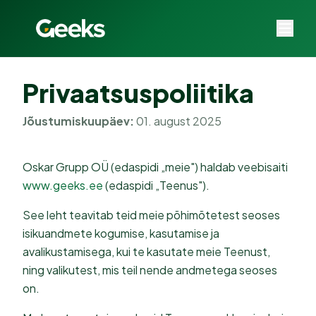
Privaatsuspoliitika
Jõustumiskuupäev:
01. august 2025
Oskar Grupp OÜ (edaspidi „meie") haldab veebisaiti
www.geeks.ee
(edaspidi „Teenus").
See leht teavitab teid meie põhimõtetest seoses
isikuandmete kogumise, kasutamise ja
avalikustamisega, kui te kasutate meie Teenust,
ning valikutest, mis teil nende andmetega seoses
on.