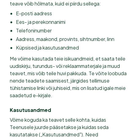
teave võib hõlmata, kuid ei piirdu sellega:
E-posti aadress
Ees- ja perekonnanimi
Telefoninumber
Aadress, maakond, provints, sihtnumber, linn
Küpsised ja kasutusandmed
Me võime kasutada teie isikuandmeid, et saata teile
uudiskirju, turundus- või reklaammaterjale ja muud
teavet, mis võib teile huvi pakkuda. Te võite loobuda
nende teadete saamisest, järgides tellimuse
tühistamise linki või juhiseid, mis on lisatud igale meie
saadetud e-kirjale.
Kasutusandmed
Võime koguda ka teavet selle kohta, kuidas
Teenusele juurde pääsetakse ja kuidas seda
kasutatakse („Kasutusandmed"). Need