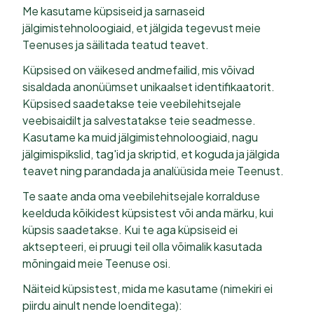
Me kasutame küpsiseid ja sarnaseid
jälgimistehnoloogiaid, et jälgida tegevust meie
Teenuses ja säilitada teatud teavet.
Küpsised on väikesed andmefailid, mis võivad
sisaldada anonüümset unikaalset identifikaatorit.
Küpsised saadetakse teie veebilehitsejale
veebisaidilt ja salvestatakse teie seadmesse.
Kasutame ka muid jälgimistehnoloogiaid, nagu
jälgimispikslid, tag'id ja skriptid, et koguda ja jälgida
teavet ning parandada ja analüüsida meie Teenust.
Te saate anda oma veebilehitsejale korralduse
keelduda kõikidest küpsistest või anda märku, kui
küpsis saadetakse. Kui te aga küpsiseid ei
aktsepteeri, ei pruugi teil olla võimalik kasutada
mõningaid meie Teenuse osi.
Näiteid küpsistest, mida me kasutame (nimekiri ei
piirdu ainult nende loenditega):