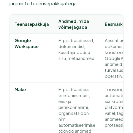
järgmiste teenusepakkujatega:
Andmed, mida
Teenusepakkuja
Eesmärk
võime jagada
Google
E-posti aadressid,
Ärisuhtluse,
Workspace
dokumendid,
dokumendihal
kasutaja loodud
koostöö hõlb
sisu, metaandmed
Google Works
andmeid kasu
turvalisuse, va
operatiivsetel
Make
E-posti aadress,
Töövoogude
telefoninumber,
automatiseeri
ees- ja
sünkroniseerim
perekonnanimi,
platvormide ja
organisatsiooni
vahel, tagade
nimi,
andmeedastus
automatiseerimise
protsesside in
töövoo andmed