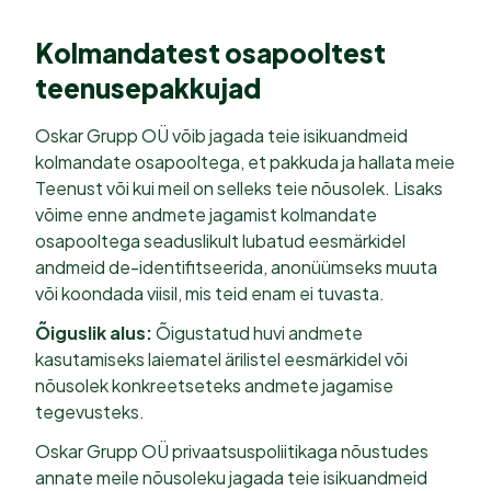
Kolmandatest osapooltest
teenusepakkujad
Oskar Grupp OÜ võib jagada teie isikuandmeid
kolmandate osapooltega, et pakkuda ja hallata meie
Teenust või kui meil on selleks teie nõusolek. Lisaks
võime enne andmete jagamist kolmandate
osapooltega seaduslikult lubatud eesmärkidel
andmeid de-identifitseerida, anonüümseks muuta
või koondada viisil, mis teid enam ei tuvasta.
Õiguslik alus:
Õigustatud huvi andmete
kasutamiseks laiematel ärilistel eesmärkidel või
nõusolek konkreetseteks andmete jagamise
tegevusteks.
Oskar Grupp OÜ privaatsuspoliitikaga nõustudes
annate meile nõusoleku jagada teie isikuandmeid