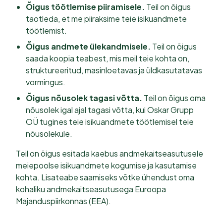
Õigus töötlemise piiramisele.
Teil on õigus
taotleda, et me piiraksime teie isikuandmete
töötlemist.
Õigus andmete ülekandmisele.
Teil on õigus
saada koopia teabest, mis meil teie kohta on,
struktureeritud, masinloetavas ja üldkasutatavas
vormingus.
Õigus nõusolek tagasi võtta.
Teil on õigus oma
nõusolek igal ajal tagasi võtta, kui Oskar Grupp
OÜ tugines teie isikuandmete töötlemisel teie
nõusolekule.
Teil on õigus esitada kaebus andmekaitseasutusele
meiepoolse isikuandmete kogumise ja kasutamise
kohta. Lisateabe saamiseks võtke ühendust oma
kohaliku andmekaitseasutusega Euroopa
Majanduspiirkonnas (EEA).