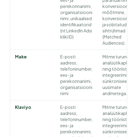
ees- ja
parandamine, sh
perekonnanimi,
konversioonide
organisatsiooni
mõõtmine,
nimi, unikaalsed
konversioonide A
identifikaatorid
ja sobitatud
(nt LinkedIn Adsi
sihtrühmad
kliki ID)
(Matched
Audiences).
Make
E-posti
Mitme turundus- 
aadress,
analüütikaplatvo
telefoninumber,
ning tööriista
ees- ja
integreerimine ja
perekonnanimi,
sünkroniseerimin
organisatsiooni
uusimate
nimi
andmetega.
Klaviyo
E-posti
Mitme turundus- 
aadress,
analüütikaplatvo
telefoninumber,
ning tööriista
ees- ja
integreerimine ja
perekonnanimi,
sünkroniseerimin