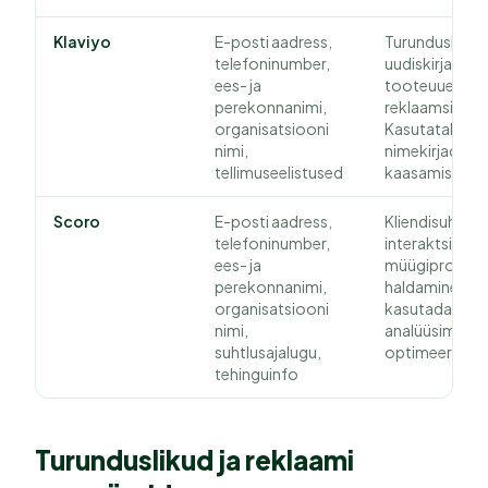
Klaviyo
E-posti aadress,
Turunduskomm
telefoninumber,
uudiskirjade,
ees- ja
tooteuuendust
perekonnanimi,
reklaamsisu s
organisatsiooni
Kasutatakse ka 
nimi,
nimekirjade ha
tellimuseelistused
kaasamise jälg
Scoro
E-posti aadress,
Kliendisuhete 
telefoninumber,
interaktsioonid
ees- ja
müügiprotses
perekonnanimi,
haldamine. An
organisatsiooni
kasutada müü
nimi,
analüüsimiseks
suhtlusajalugu,
optimeerimise
tehinguinfo
Turunduslikud ja reklaami