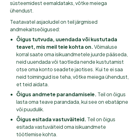
süsteemidest eemaldataks, võtke meiega
ühendust.
Teatavatel asjaoludel on teil järgmised
andmekaitseõigused:
Õigus tutvuda, uuendada või kustutada
teavet, mis meil teie kohta on.
Võimaluse
korral saate oma isikuandmetele juurde pääseda,
neid uuendada või taotleda nende kustutamist
otse oma konto seadete jaotises. Kui te ei saa
neid toiminguid ise teha, võtke meiega ühendust,
et teid aidata.
Õigus andmete parandamisele.
Teil on õigus
lasta oma teave parandada, kui see on ebatäpne
või puudulik.
Õigus esitada vastuväiteid.
Teil on õigus
esitada vastuväiteid oma isikuandmete
töötlemise kohta.