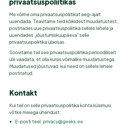
privaatsuspoliitikas
Me võime oma privaatsuspoliitikat aeg-ajalt
uuendada. Teavitame teid kõikidest muudatustest,
postitades uue privaatsuspoliitika sellele lehele ja
uuendades „jõustumiskuupäeva" selle
privaatsuspoliitika ülaosas.
Soovitame teil see privaatsuspoliitika perioodiliselt
üle vaadata, et olla kursis võimalike muudatustega.
Muudatused jõustuvad, kui need on sellele lehele
postitatud.
Kontakt
Kui teil on selle privaatsuspoliitika kohta küsimusi,
võtke meiega ühendust:
E-posti teel:
privacy@geeks.ee