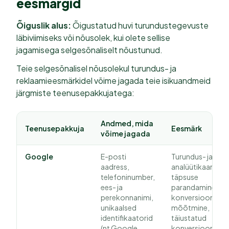
eesmärgid
Õiguslik alus:
Õigustatud huvi turundustegevuste
läbiviimiseks või nõusolek, kui olete sellise
jagamisega selgesõnaliselt nõustunud.
Teie selgesõnalisel nõusolekul turundus- ja
reklaamieesmärkidel võime jagada teie isikuandmeid
järgmiste teenusepakkujatega:
Andmed, mida
Teenusepakkuja
Eesmärk
võime jagada
Google
E-posti
Turundus- ja
aadress,
analüütikaandme
telefoninumber,
täpsuse
ees- ja
parandamine, sh
perekonnanimi,
konversioonide
unikaalsed
mõõtmine,
identifikaatorid
täiustatud
(nt Google
konversioonid