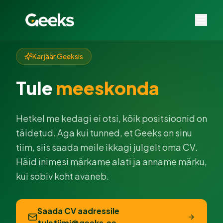
Karjäär Geeksis
Tule
meeskonda
Hetkel me kedagi ei otsi, kõik positsioonid on
täidetud. Aga kui tunned, et Geeks on sinu
tiim, siis saada meile ikkagi julgelt oma CV.
Häid inimesi märkame alati ja anname märku,
kui sobiv koht avaneb.
Saada CV aadressile
tuletiimi@geeks.ee