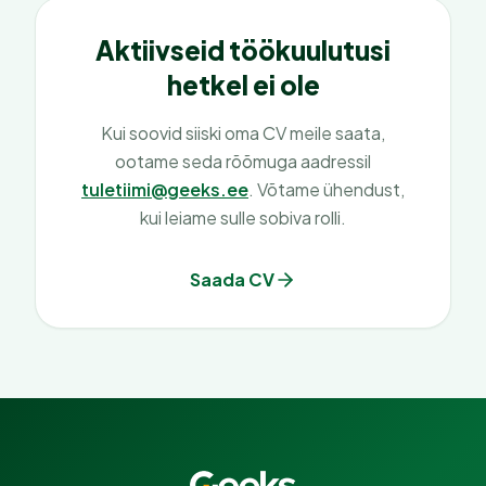
Aktiivseid töökuulutusi
hetkel ei ole
Kui soovid siiski oma CV meile saata,
ootame seda rõõmuga aadressil
tuletiimi@geeks.ee
. Võtame ühendust,
kui leiame sulle sobiva rolli.
Saada CV