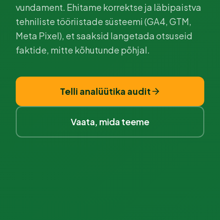
vundament. Ehitame korrektse ja läbipaistva
tehniliste tööriistade süsteemi (GA4, GTM,
Meta Pixel), et saaksid langetada otsuseid
faktide, mitte kõhutunde põhjal.
Telli analüütika audit
Vaata, mida teeme