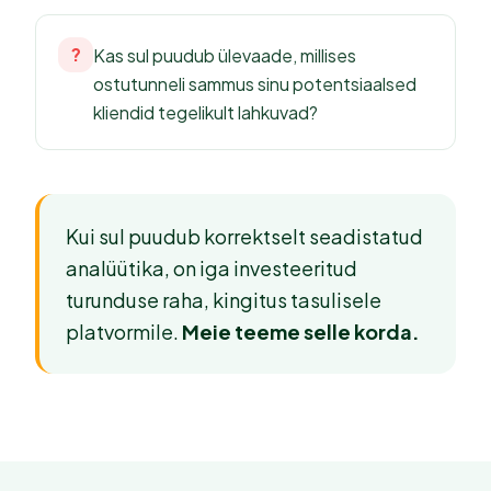
?
Kas sul puudub ülevaade, millises
ostutunneli sammus sinu potentsiaalsed
kliendid tegelikult lahkuvad?
Kui sul puudub korrektselt seadistatud
analüütika, on iga investeeritud
turunduse raha, kingitus tasulisele
platvormile.
Meie teeme selle korda.