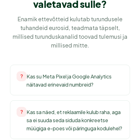
valetavad sulle?
Enamik ettevõtteid kulutab turundusele
tuhandeid eurosid, teadmata täpselt,
millised turunduskanalid toovad tulemusi ja
millised mitte.
?
Kas su Meta Pixel ja Google Analytics
näitavad erinevaid numbreid?
?
Kas sa näed, et reklaamile kulub raha, aga
sa ei suuda seda siduda konkreetse
müügiga e-poes või päringuga kodulehel?