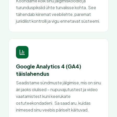
Koondame kõik sinu jälgimiskoodid ja
turunduspikslid ühte turvalisse kohta. See
tähendab kiiremat veebilehte, paremat
juriidilist kontrolli ja vigu ennetavat süsteemi.
Google Analytics 4 (GA4)
täislahendus
Seadistame sündmuste jälgimise, mis on sinu
äri jaoks olulised – nupuvajutustest ja video
vaatamistest kuni keerukate
ostuteekondadeni. Sa saad aru, kuidas
inimesed sinu veebis päriselt käituvad.