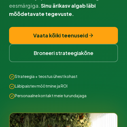
eesmärgiga.
Sinu ärikasv algab läbi
mõõdetavate tegevuste.
Vaata kõiki teenuseid
Broneeri strateegiakõne
Strateegia + teostus ühest kohast
Läbipaistev mõõtmine ja ROI
Personaalne kontakt meie turundajaga