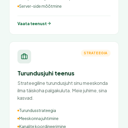
Server-side mõõtmine
Vaata teenust
STRATEEGIA
Turundusjuhi teenus
Strateegiline turundusjuht sinu meeskonda
ilma täiskoha palgakuluta. Meie juhime, sina
kasvad.
Turundusstrateegia
Meeskonna juhtimine
Kanalite koordineerimine